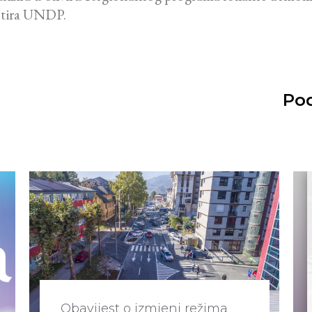
entira UNDP.
Pod
Obavijest o izmjeni režima