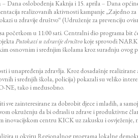
la – Dana oslobođenja Kaknja i 15. aprila – Dana opći
entacija realizovanih aktivnosti kampanje „Zajedno za bo
Putokazi u zdravije društvo“ (Udruženje za prevenciju 
 sa početkom u 11:00 sati. Centralni dio programa bit će
rojekta
Putokazi u zdravije društvo
koje sprovodi NARKO-
skim osnovnim i srednjim školama kroz suradnju ovog pr
sti i unapređenja zdravlja. Kroz dosadašnje realizirane 
vnih i srednjih škola, policija) pokazali su veliko inte
O-NE, tako i međusobno.
 sve zainteresirane za dobrobit djece i mladih, a samoj
vom okruženju da bi odrasli u zdrave i produktivne čla
nom inovacijskom centru KICK uz zakusku i osvježenje
alizira u okviru Regionalnog programa lokalne dem