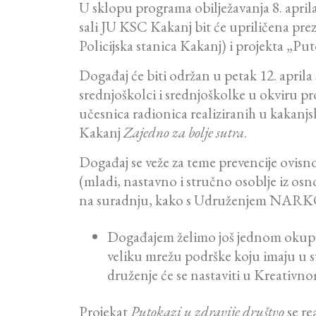
U sklopu programa obilježavanja 8. apri
sali JU KSC Kakanj bit će upriličena prez
Policijska stanica Kakanj) i projekta „
Događaj će biti održan u petak 12. aprila
srednjoškolci i srednjoškolke u okviru p
učesnica radionica realiziranih u kakanj
Kakanj
Zajedno za bolje sutra
.
Događaj se veže za teme prevencije ovisno
(mladi, nastavno i stručno osoblje iz osno
na suradnju, kako s Udruženjem NARK
Događajem želimo još jednom okupiti
veliku mrežu podrške koju imaju u s
druženje će se nastaviti u Kreativ
Projekat
Putokazi u zdravije društvo
se re