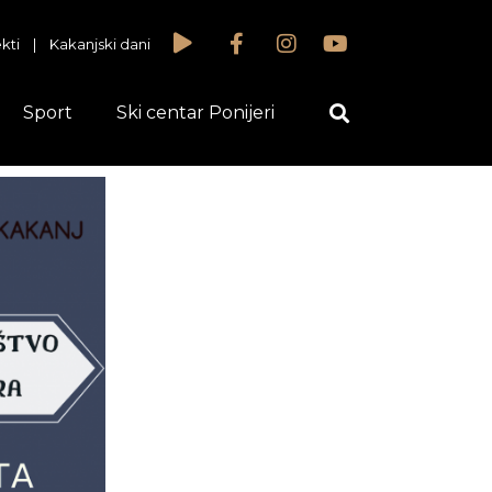
kti
|
Kakanjski dani
Sport
Ski centar Ponijeri