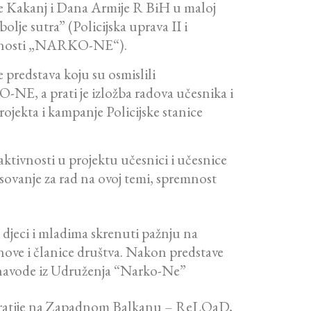
ne Kakanj i Dana Armije R BiH u maloj
lje sutra” (Policijska uprava II i
ovisnosti „NARKO-NE“).
 predstava koju su osmislili
NE, a prati je izložba radova učesnika i
ojekta i kampanje Policijske stanice
aktivnosti u projektu učesnici i učesnice
resovanje za rad na ovoj temi, spremnost
 djeci i mladima skrenuti pažnju na
nove i članice društva. Nakon predstave
, navode iz Udruženja “Narko-Ne”
okratije na Zapadnom Balkanu – ReLOaD,