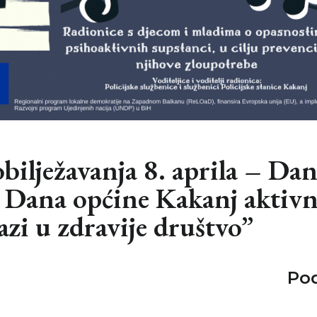
ilježavanja 8. aprila – Da
– Dana općine Kakanj aktivn
azi u zdravije društvo”
Pod