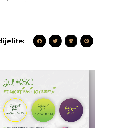
ijelite: