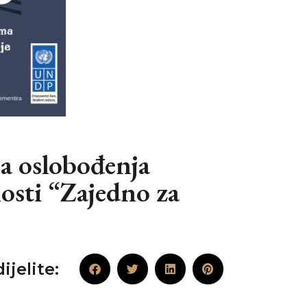
na oslobođenja
osti “Zajedno za
ijelite: