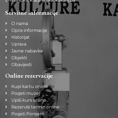
Email: juksckakanj@ksckakanj.ba
Servisne informacije
O nama
Opće informacije
Historijat
Uprava
Javne nabavke
Objekti
Obavijesti
Online rezervacije
Kupi kartu online
Posjeti muzej
Upiši kurs online
Rezerviši termin online
Posjeti Ponijere