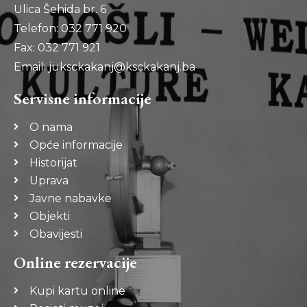
Ulica Šehida br. 6
Telefon: 032 771 920
Fax: 032 771 921
Email: juksckakanj@ksckakanj.ba
Servisne informacije
O nama
Opće informacije
Historijat
Uprava
Javne nabavke
Objekti
Obavijesti
Online rezervacije
Kupi kartu online