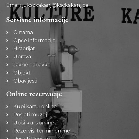
Email: juksckakanj@ksckakanj.ba
Servisne informacije
O nama
Opće informacije
Historijat
Uprava
Javne nabavke
Objekti
Obavijesti
Online rezervacije
Kupi kartu online
Posjeti muzej
Upiši kurs online
Rezerviši termin online
Posjeti Ponijere