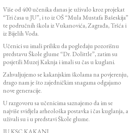
Više od 400 učenika danas je uživalo kroz projekat
“Tri časa u JU”, i to iz OŠ “Mula Mustafa Bašeskija”
te područnih škola iz Vukanovića, Zagrađa, Tršća i
iz Bijelih Voda.
Učenici su imali priliku da pogledaju pozorišnu
predstavu Škole glume “Dr. Dolittle”, zatim su
posjetili Muzej Kaknja i imali su čas u kuglani.
Zahvaljujemo se kakanjskim školama na povjerenju,
drago nam je što zajedničkim snagama odgajamo
nove generacije.
U razgovoru sa učenicima saznajemo da im se
najviše svidjela arheološka postavka i čas kuglanja, a
uživali su i u predstavi Škole glume.
JU KSC KAKANJ