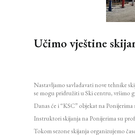
Učimo vještine skija
Nastavljamo savladavati nove tehnike skija
se mogu pridružiti u Ski centru, vršimo 
Danas će i “KSC” objekat na Ponijerima r
Instruktori skijanja na Ponijerima su pro
Tokom sezone skijanja organizujemo časo