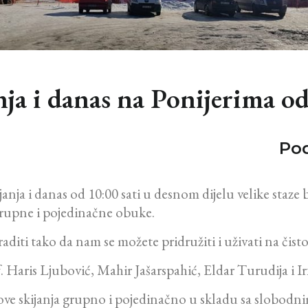
nja i danas na Ponijerima od
Pod
nja i danas od 10:00 sati u desnom dijelu velike staze b
grupne i pojedinačne obuke.
aditi tako da nam se možete pridružiti i uživati na či
f. Haris Ljubović, Mahir Jašarspahić, Eldar Turudija i I
ve skijanja grupno i pojedinačno u skladu sa slobodn