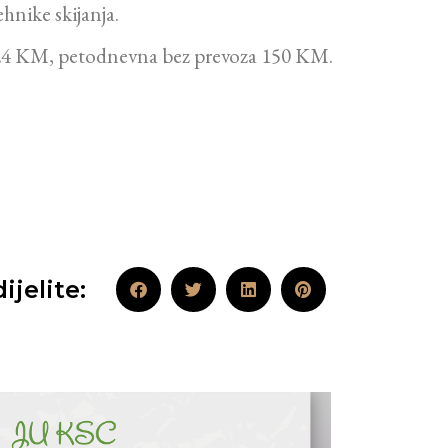
hnike skijanja.
 je 24 KM, petodnevna bez prevoza 150 KM.
ijelite: