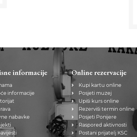
isne informacije
Online rezervacije
nama
Kupi kartu online
će informacije
Posjeti muzej
torijat
Upiši kurs online
rava
Rezerviši termin online
vne nabavke
Posjeti Ponijere
jekti
Raspored aktivnosti
vijesti
Postani prijatelj KSC