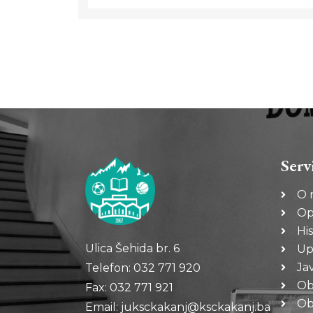
Serv
O 
Op
His
Ulica Šehida br. 6
Up
Ja
Telefon: 032 771 920
Ob
Fax: 032 771 921
Oba
Email: juksckakanj@ksckakanj.ba