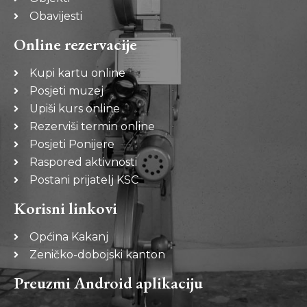
Obavijesti
Online rezervacije
Kupi kartu online
Posjeti muzej
Upiši kurs online
Rezerviši termin online
Posjeti Ponijere
Raspored aktivnosti
Postani prijatelj KSC
Korisni linkovi
Općina Kakanj
Zeničko-dobojski kanton
Preuzmi Android aplikaciju