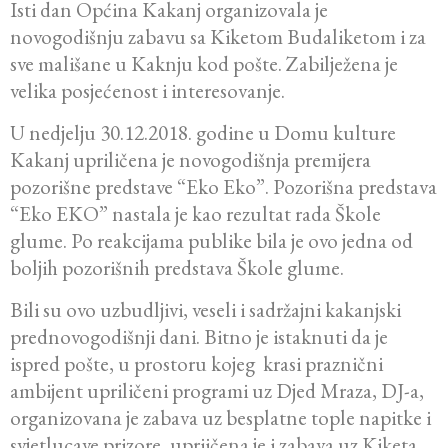
Isti dan Općina Kakanj organizovala je
novogodišnju zabavu sa Kiketom Budaliketom i za
sve mališane u Kaknju kod pošte. Zabilježena je
velika posjećenost i interesovanje.
U nedjelju 30.12.2018. godine u Domu kulture
Kakanj upriličena je novogodišnja premijera
pozorišne predstave “Eko Eko”. Pozorišna predstava
“Eko EKO” nastala je kao rezultat rada Škole
glume. Po reakcijama publike bila je ovo jedna od
boljih pozorišnih predstava Škole glume.
Bili su ovo uzbudljivi, veseli i sadržajni kakanjski
prednovogodišnji dani. Bitno je istaknuti da je
ispred pošte, u prostoru kojeg krasi praznični
ambijent upriličeni programi uz Djed Mraza, DJ-a,
organizovana je zabava uz besplatne tople napitke i
svjetlucave prizore, upriičena je i zabava uz Kiketa