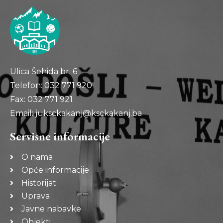
Ulica Šehida br. 6
Telefon: 032 771 920
Fax: 032 771 921
Email: juksckakanj@ksckakanj.ba
Servisne informacije
O nama
Opće informacije
Historijat
Uprava
Javne nabavke
Objekti