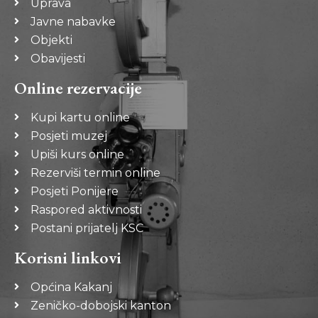
Uprava
Javne nabavke
Objekti
Obavijesti
Online rezervacije
Kupi kartu online
Posjeti muzej
Upiši kurs online
Rezerviši termin online
Posjeti Ponijere
Raspored aktivnosti
Postani prijatelj KSC
Korisni linkovi
Općina Kakanj
Zeničko-dobojski kanton