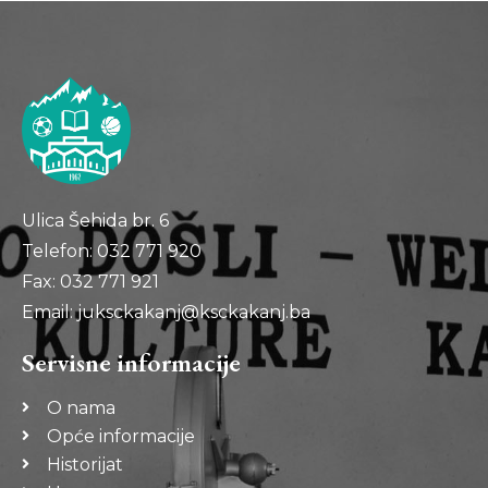
Ulica Šehida br. 6
Telefon: 032 771 920
Fax: 032 771 921
Email: juksckakanj@ksckakanj.ba
Servisne informacije
O nama
Opće informacije
Historijat