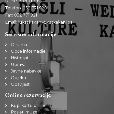
Ulica Šehida br. 6
Telefon: 032 771 920
Fax: 032 771 921
Email: juksckakanj@ksckakanj.ba
Servisne informacije
O nama
Opće informacije
Historijat
Uprava
Javne nabavke
Objekti
Obavijesti
Online rezervacije
Kupi kartu online
Posjeti muzej