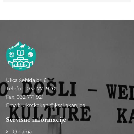
Ulica Šehida br. 6
Telefon: 032 771 920
Fax: 032 771 921
Email: juksckakanj@ksckakanj.ba
Servisne informacije
O nama