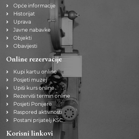
Opće informacije
Historijat
Uprava
Javne nabavke
Objekti
Obavijesti
Online rezervacije
Kupi kartu online
Posjeti muzej
Upiši kurs online
Rezerviši termin online
Posjeti Ponijere
Raspored aktivnosti
Postani prijatelj KSC
Korisni linkovi