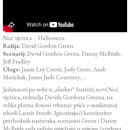
Noć vještica – Halloween:
Režija:
David Gordon Green
Scenarij:
David Gordon Green, Danny McBride,
Jeff Fradley
Uloge:
Jamie Lee Curtis, Judy Greer, Andi
Matichak, James Jude Courtney, …
Jedanaesti po redu u „slasher“ franšizi, novi Noć
vještica, redatelja Davida Gordona Greena, na
velika platna donosi vrhunac priče o maskiranoj
uhodi Laurie Strode. Ignorirajući kontinuitet
prethodnih nastavaka, scenaristi Green i Danny
McBride sada radnju smještaju u vrijeme četrdeset