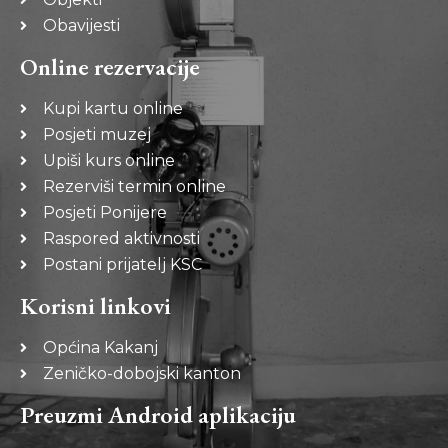
Obavijesti
Online rezervacije
Kupi kartu online
Posjeti muzej
Upiši kurs online
Rezerviši termin online
Posjeti Ponijere
Raspored aktivnosti
Postani prijatelj KSC
Korisni linkovi
Općina Kakanj
Zeničko-dobojski kanton
Preuzmi Android aplikaciju