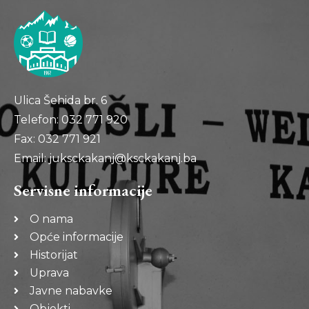
Ulica Šehida br. 6
Telefon: 032 771 920
Fax: 032 771 921
Email: juksckakanj@ksckakanj.ba
Servisne informacije
O nama
Opće informacije
Historijat
Uprava
Javne nabavke
Objekti