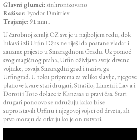
Glavni glumci:
sinhronizovano
Režiser:
Fyodor Dmitriev
Trajanje:
91 min..
U čarobnoj zemlji OZ sve je u najboljem redu, dok
lukavi i zli Urfin Džus ne riješi da postane vladar i
zauzme prijesto u Smaragdnom Gradu. Uz pomoć
svog magičnog praha, Urfin oživljava svoje drvene
vojnike, osvaja Smaragdni grad i naziva ga
Urfingrad. U toku priprema za veliko slavlje, njegove
planove kvare stari drugari, Strašilo, Limeni i Lav a i
Doroti i Toto dolaze iz Kanzasa u pravi čas. Stari
drugari ponoovo se udružuju kako bi se
suprotstavili Urfinu i njegovoj vojsci od drveta, ali
prvo moraju da otkriju ko je on ustvari.