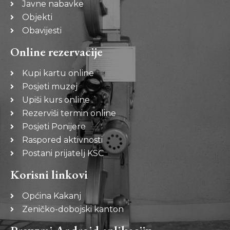
Javne nabavke
Objekti
Obavijesti
Online rezervacije
Kupi kartu online
Posjeti muzej
Upiši kurs online
Rezerviši termin online
Posjeti Ponijere
Raspored aktivnosti
Postani prijatelj KSC
Korisni linkovi
Općina Kakanj
Zeničko-dobojski kanton