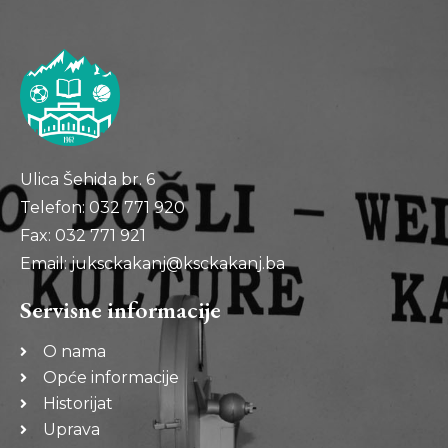
Ulica Šehida br. 6
Telefon: 032 771 920
Fax: 032 771 921
Email: juksckakanj@ksckakanj.ba
Servisne informacije
O nama
Opće informacije
Historijat
Uprava