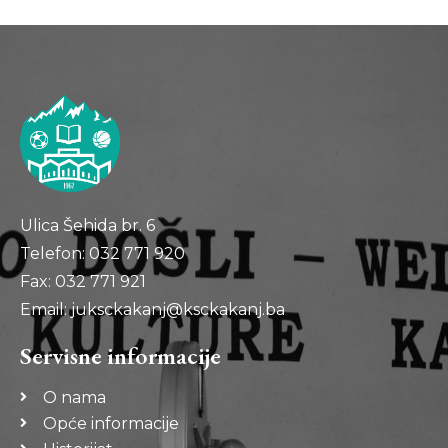
Ulica Šehida br. 6
Telefon: 032 771 920
Fax: 032 771 921
Email: juksckakanj@ksckakanj.ba
Servisne informacije
O nama
Opće informacije