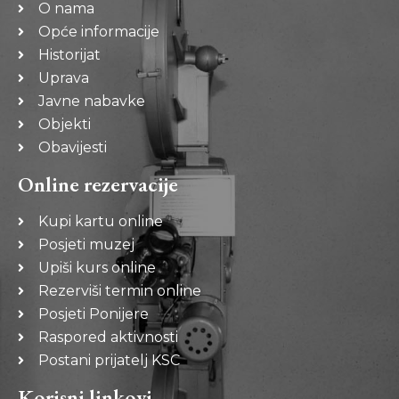
O nama
Opće informacije
Historijat
Uprava
Javne nabavke
Objekti
Obavijesti
Online rezervacije
Kupi kartu online
Posjeti muzej
Upiši kurs online
Rezerviši termin online
Posjeti Ponijere
Raspored aktivnosti
Postani prijatelj KSC
Korisni linkovi