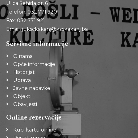
Ulica Šehida br. 6
Telefon: 032 771 920
Fax: 032 771 921
Email: juksckakanj@ksckakanj.ba
Servisne informacije
O nama
Opće informacije
Historijat
Uprava
Javne nabavke
Objekti
Obavijesti
Online rezervacije
Kupi kartu online
Posjeti muzej