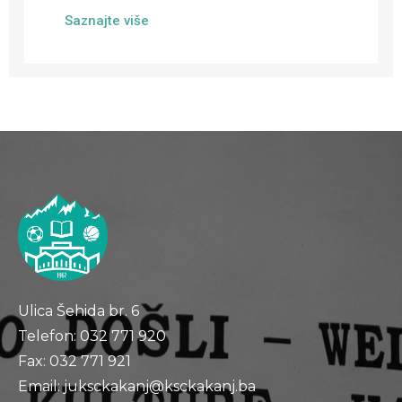
Saznajte više
Ulica Šehida br. 6
Telefon: 032 771 920
Fax: 032 771 921
Email: juksckakanj@ksckakanj.ba