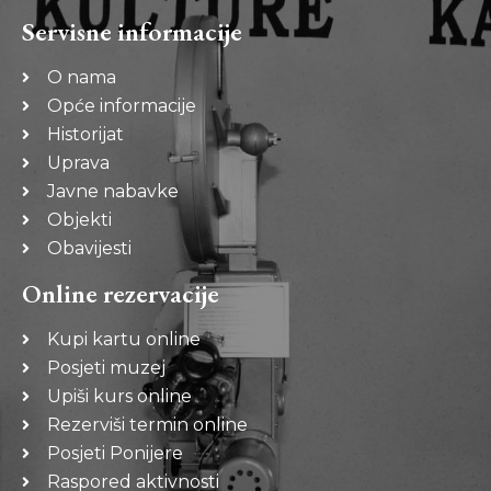
Servisne informacije
O nama
Opće informacije
Historijat
Uprava
Javne nabavke
Objekti
Obavijesti
Online rezervacije
Kupi kartu online
Posjeti muzej
Upiši kurs online
Rezerviši termin online
Posjeti Ponijere
Raspored aktivnosti