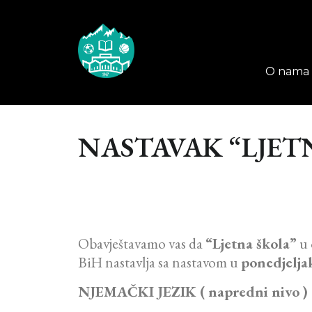
O nama
NASTAVAK “LJETN
Obavještavamo vas da
“Ljetna škola”
u 
BiH nastavlja sa nastavom u
ponedjelja
NJEMAČKI JEZIK ( napredni nivo 