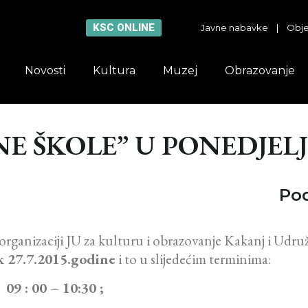
KSC ONLINE
Javne nabavke
|
Obje
Novosti
Kultura
Muzej
Obrazovanje
E ŠKOLE” U PONEDJELJAK
Pod
organizaciji JU za kulturu i obrazovanje Kakanj i Udru
k 27.7.2015.godine
i to u slijedećim terminima:
) 09 : 00 – 10:30 ;