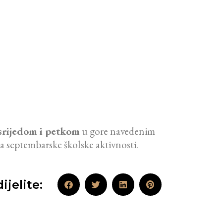
srijedom i petkom
u gore navedenim
za septembarske školske aktivnosti.
ijelite: