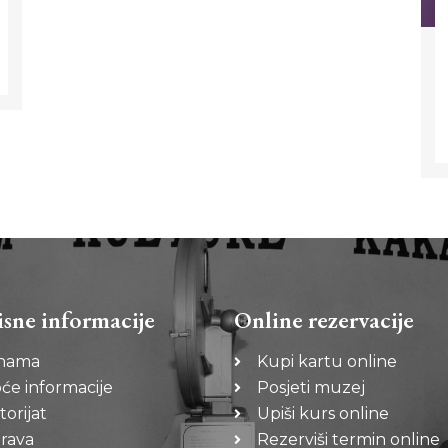
isne informacije
Online rezervacije
nama
Kupi kartu online
će informacije
Posjeti muzej
torijat
Upiši kurs online
rava
Rezerviši termin online