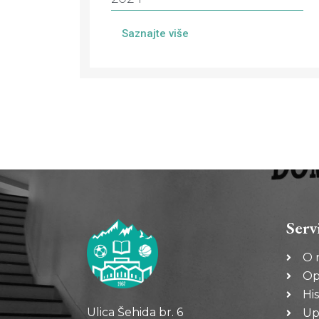
Saznajte više
Serv
O 
Op
His
Ulica Šehida br. 6
Up