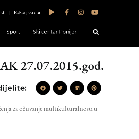
kti
|
Kakanjski dani
Sport
Ski centar Ponijeri
 27.07.2015.god.
ijelite:
ženja za očuvanje multikulturalnosti u