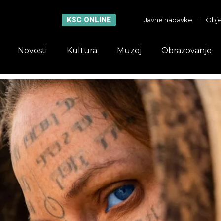
KSC ONLINE
Javne nabavke
|
Obje
Novosti
Kultura
Muzej
Obrazovanje