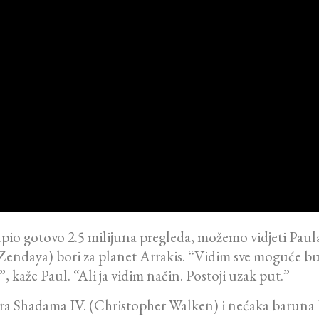
skupio gotovo 2.5 milijuna pregleda, možemo vidjeti P
(Zendaya) bori za planet Arrakis. “Vidim sve moguće 
, kaže Paul. “Ali ja vidim način. Postoji uzak put.”
: cara Shadama IV. (Christopher Walken) i nećaka baru