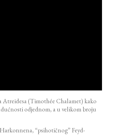
aula Atreidesa (Timothée Chalamet) kako
budućnosti odjednom, a u velikom broju
na Harkonnena, “psihotičnog” Feyd-