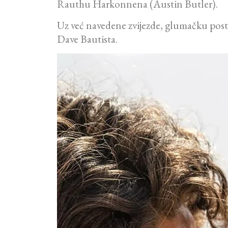
Rauthu Harkonnena (Austin Butler).
Uz već navedene zvijezde, glumačku post
Dave Bautista.