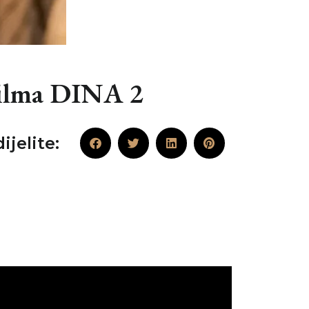
 filma DINA 2
ijelite: