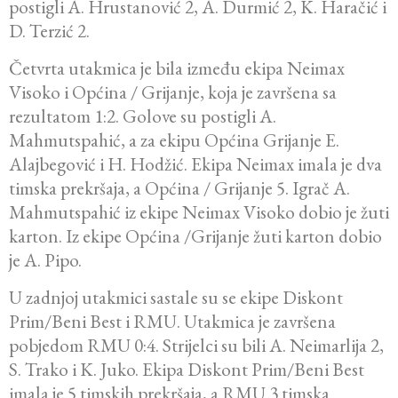
postigli A. Hrustanović 2, A. Durmić 2, K. Haračić i
D. Terzić 2.
Četvrta utakmica je bila između ekipa Neimax
Visoko i Općina / Grijanje, koja je završena sa
rezultatom 1:2. Golove su postigli A.
Mahmutspahić, a za ekipu Općina Grijanje E.
Alajbegović i H. Hodžić. Ekipa Neimax imala je dva
timska prekršaja, a Općina / Grijanje 5. Igrač A.
Mahmutspahić iz ekipe Neimax Visoko dobio je žuti
karton. Iz ekipe Općina /Grijanje žuti karton dobio
je A. Pipo.
U zadnjoj utakmici sastale su se ekipe Diskont
Prim/Beni Best i RMU. Utakmica je završena
pobjedom RMU 0:4. Strijelci su bili A. Neimarlija 2,
S. Trako i K. Juko. Ekipa Diskont Prim/Beni Best
imala je 5 timskih prekršaja, a RMU 3 timska