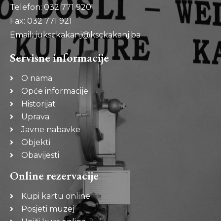
Telefon: 032 771 920
Fax: 032 771 921
Email: juksckakanj@ksckakanj.ba
Servisne informacije
O nama
Opće informacije
Historijat
Uprava
Javne nabavke
Objekti
Obavijesti
Online rezervacije
Kupi kartu online
Posjeti muzej