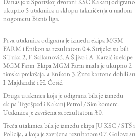
Danas je u Sportskoj dvorani KSC Kakanj odigrano
ukupno 5 utakmica u sklopu takmičenja u malom
nogometu Biznis liga.
Prva utakmica odigrana je između ekipa MGM
FARM i Enikon sa rezultatom 0:4. Strijelci su bili
S.Tuka 2, F. Salkanović, A Šljivo i A. Karzić iz ekipe
MGM Farm. Ekipa MGM Farm imala je ukupno 2
timska prekršaja, a Enikon 3. Žute kartone dobili su
I. Majdanđić i H. Ćosić.
Druga utakmica koja je odigrana bila je između
ekipa Trgošped i Kakanj Petrol / Sim komerc.
Utakmica je završena sa rezultatom 3:0.
Treća utakmica bila je između ekipa JU KSC / STŠ i
Policija, a koja je završena rezultatom 0:7. Golove su