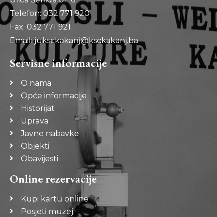
Telefon: 032 771 920
Fax: 032 771 921
Email: juksckakanj@ksckakanj.ba
Servisne informacije
O nama
Opće informacije
Historijat
Uprava
Javne nabavke
Objekti
Obavijesti
Online rezervacije
Kupi kartu online
Posjeti muzej