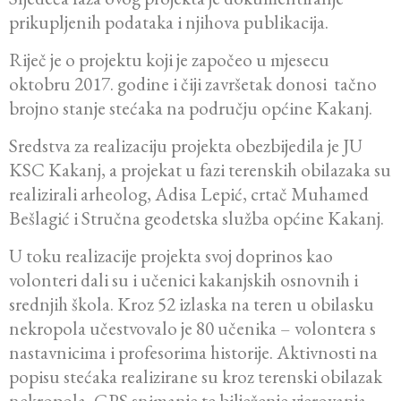
prikupljenih podataka i njihova publikacija.
Riječ je o projektu koji je započeo u mjesecu
oktobru 2017. godine i čiji završetak donosi tačno
brojno stanje stećaka na području općine Kakanj.
Sredstva za realizaciju projekta obezbijedila je JU
KSC Kakanj, a projekat u fazi terenskih obilazaka su
realizirali arheolog, Adisa Lepić, crtač Muhamed
Bešlagić i Stručna geodetska služba općine Kakanj.
U toku realizacije projekta svoj doprinos kao
volonteri dali su i učenici kakanjskih osnovnih i
srednjih škola. Kroz 52 izlaska na teren u obilasku
nekropola učestvovalo je 80 učenika – volontera s
nastavnicima i profesorima historije. Aktivnosti na
popisu stećaka realizirane su kroz terenski obilazak
nekropola, GPS snimanje te bilježenje vjerovanja