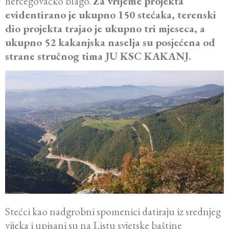
hercegovačko blago.
Za vrijeme projekta
evidentirano je ukupno 150 stećaka, terenski
dio projekta trajao je ukupno tri mjeseca, a
ukupno 52 kakanjska naselja su posjećena od
strane stručnog tima JU KSC KAKANJ.
Stećci kao nadgrobni spomenici datiraju iz srednjeg
vijeka i upisani su na Listu svjetske baštine