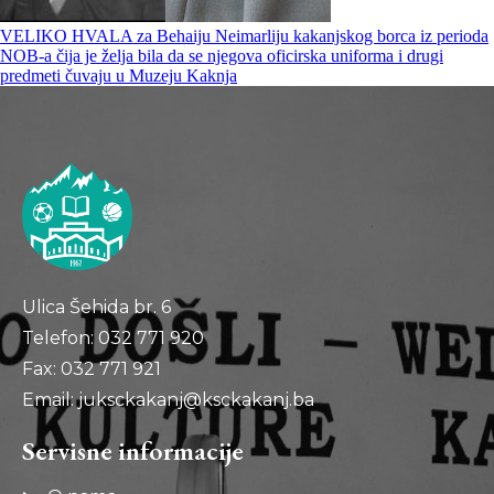
VELIKO HVALA za Behaiju Neimarliju kakanjskog borca iz perioda
NOB-a čija je želja bila da se njegova oficirska uniforma i drugi
predmeti čuvaju u Muzeju Kaknja
Ulica Šehida br. 6
Telefon: 032 771 920
Fax: 032 771 921
Email: juksckakanj@ksckakanj.ba
Servisne informacije