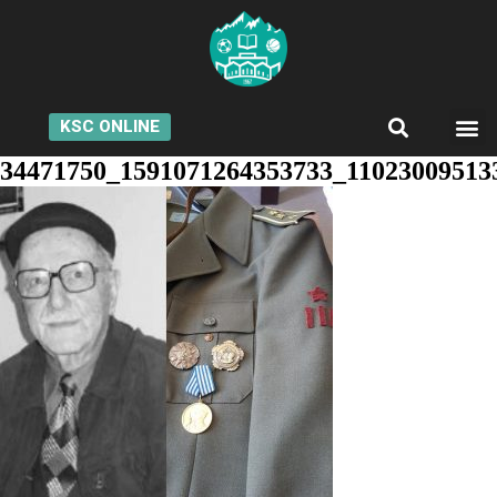
KSC ONLINE
34471750_1591071264353733_11023009513