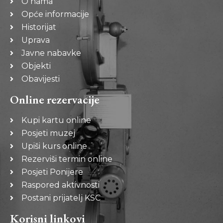
O nama
Opće informacije
Historijat
Uprava
Javne nabavke
Objekti
Obavijesti
Online rezervacije
Kupi kartu online
Posjeti muzej
Upiši kurs online
Rezerviši termin online
Posjeti Ponijere
Raspored aktivnosti
Postani prijatelj KSC
Korisni linkovi