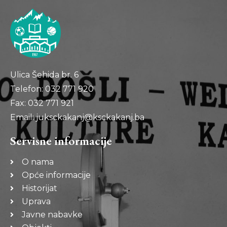
Ulica Šehida br. 6
Telefon: 032 771 920
Fax: 032 771 921
Email: juksckakanj@ksckakanj.ba
Servisne informacije
O nama
Opće informacije
Historijat
Uprava
Javne nabavke