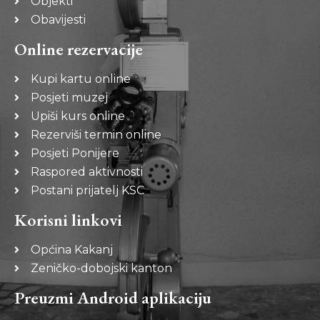
Objekti
Obavijesti
Online rezervacije
Kupi kartu online
Posjeti muzej
Upiši kurs online
Rezerviši termin online
Posjeti Ponijere
Raspored aktivnosti
Postani prijatelj KSC
Korisni linkovi
Općina Kakanj
Zeničko-dobojski kanton
Preuzmi Android aplikaciju