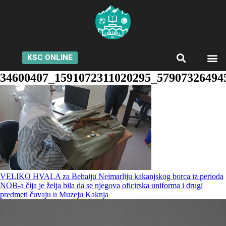
KSC ONLINE
34600407_1591072311020295_57907326494
VELIKO HVALA za Behaiju Neimarliju kakanjskog borca iz perioda
NOB-a čija je želja bila da se njegova oficirska uniforma i drugi
predmeti čuvaju u Muzeju Kaknja