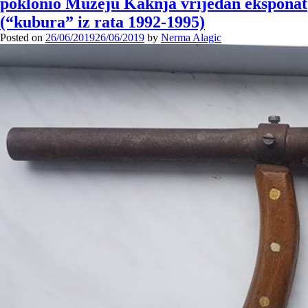
poklonio Muzeju Kaknja vrijedan eksponat
(“kubura” iz rata 1992-1995)
Posted on
26/06/2019
26/06/2019
by
Nerma Alagic