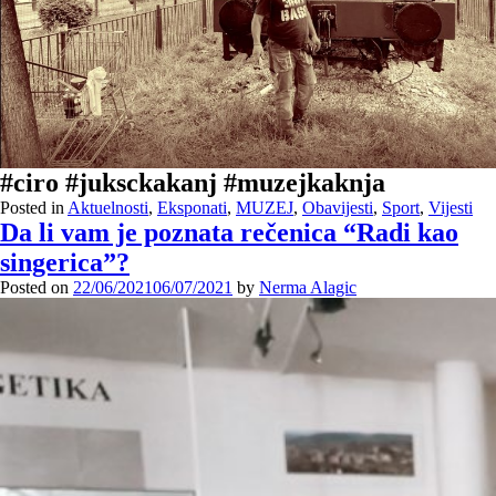
#ciro #juksckakanj #muzejkaknja
Posted in
Aktuelnosti
,
Eksponati
,
MUZEJ
,
Obavijesti
,
Sport
,
Vijesti
Da li vam je poznata rečenica “Radi kao
singerica”?
Posted on
22/06/2021
06/07/2021
by
Nerma Alagic