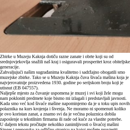
Zbirke u Muzeju Kaknja dotiču razne zanate i obrte koji su od
srednjovjekovlja snažili naš kraj i osiguravali prosperitet kroz obiteljske
generacije.
Zahvaljujući našim sugrađanima kvalitetno i sadržajno obogatili smo
muzejske zbirke. Tako se u Muzeju Kaknja čuva šivaća mašina koja je
najvjerovatnije proizvedena 1930. godine po serijskom broju koji je
utisnut (EB 047557).
Naljepše mjesto za čuvanje uspomena je muzej i svi koji žele mogu
nam pokloniti predmete koje bismo mi izlagali i predstavljali javnosti.
Kada smo već kod šivaće mašine napominjemo da je u toku upis novih
polaznika na kurs krojenja i šivenja. Ne moramo ni spomenuti koliko
je ovo koristan zanat, a znamo svi da je većina polaznica dobila
zaposlenje u tekstilnim firmama ili rade od kuće za vlastite potrebe.
U daljem tekstu pročitajte nekoliko zanimljivosti o šivaćoj mašini
Singer i preporuku za odličnu stranicu na kojoj možete provjeriti