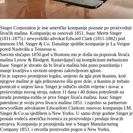
Singer Corporation je ime američke kompanije poznate po proizvodnji
šivaćih mašina. Kompaniju su osnovali 1851. Isaac Merrit Singer
(1811-1875) i newyorkški advokat Edward Clark (1811-1882) pod
imenom I.M. Singer & Co. Današnje sjedište kompanije je La Vergne
pored Nashvilla u Tennesse-u.
Sasvim slučajno 1850.god u Bostonu mu je došla na popravak šivaća
mašina Lerow & Blodgett. Rastavljajući taj komplicirani mehanizam
Isaac Singer je shvatio da bi šivaća mašina bila puno pouzdanija i
manje kvarljiva s ravnom umjesto zakrivljenom iglom.
On je zapravo promijenio logiku, umjesto da igla prati tkaninu, kod
njegove mašine je igla jednostavno išla gore dole, a tkaninu je trebalo
pomicati u smjeru šava. Singer je odlučio uložiti vrijeme i novac u
proizvodnju novog stroja, nakon 11 dana i 40 dolara potrošenih na
izradu protutipa-rodila se prva Singer šivaća mašina. Isaac Singer
patentirao je svoju prvu šivacu mašinu 1851. i zajedno sa partnerom
newyorškim advokatom Edwardom Clarkom osnovao kompaniju I.M.
Singer & Co.sa sjedištem u New Yorku. U samo dvije godine Singer je
postala vodeća američka tvornica za proizvodnju i prodaju šivacih
strojeva. Kompanija je promijenila ime u Singer Manufacturing
Company 1853. i otvorila proizvodni pogon u New Yorku.