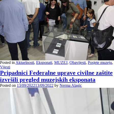
Posted in
Aktuelnosti
,
Eksponati
,
MUZEJ
,
Obavijesti
,
Posjete muzeju
,
Vijesti
Pripadnici Federalne uprave civilne zaštite
izvršili pregled muzejskih eksponata
Posted on
13/09/2022
13/09/2022
by
Nerma Alagic