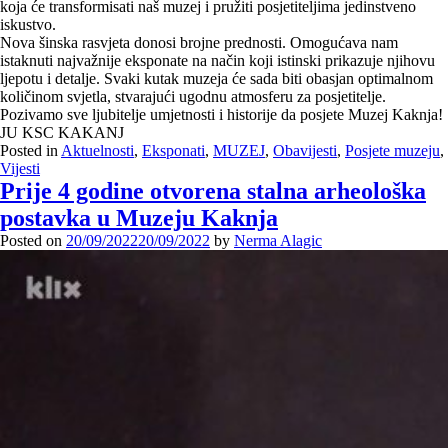
koja će transformisati naš muzej i pružiti posjetiteljima jedinstveno
iskustvo.
Nova šinska rasvjeta donosi brojne prednosti. Omogućava nam
istaknuti najvažnije eksponate na način koji istinski prikazuje njihovu
ljepotu i detalje. Svaki kutak muzeja će sada biti obasjan optimalnom
količinom svjetla, stvarajući ugodnu atmosferu za posjetitelje.
Pozivamo sve ljubitelje umjetnosti i historije da posjete Muzej Kaknja!
JU KSC KAKANJ
Posted in
Aktuelnosti
,
Eksponati
,
MUZEJ
,
Obavijesti
,
Posjete muzeju
,
Vijesti
Prije 4 godine otvorena stalna arheološka
postavka u Muzeju Kaknja
Posted on
20/09/2022
20/09/2022
by
Nerma Alagic