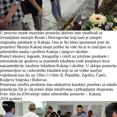
U procesu izrade muzejske postavke aktivno smo sarađivali sa
Zemaljskim muzejm Bosne i Hercegovine koji nam je ustupio
originalne predmete iz Kaknja. Ono je što bitno spomenuti jeste da
posjetioci Muzeja Kakanj imaju priliku da vide šta je to značajno za
arheološku nauku i prošlost Kaknja i njegove okoline.
Prateći tekstovi, legende, fotografije i crteži uz izložene predmete i
rekonstrukcije grobova sa pojedinih lokaliteta vode posjetioce kroz
najzanimljivije istražene lokaliteta Kaknja i okoline. U sklopu postavke
predstavljeni su i arheološki lokaliteti koji su od velike naučne
vrijednosti kao što su: Obre I i Obre II, Plandište, Zgošća, Čatići,
Kraljeva Sutjeska i Bobovac.
Pomenuta izložba predmeta ima edukativni karakter, posebno za mlađu
populaciju čiji je cilj potaći dalja istraživanja i prikupljanje eksponata.
Foto: klix.ba (Otvorenje stalne arheološke postavke – Kakanj
2018.godine)