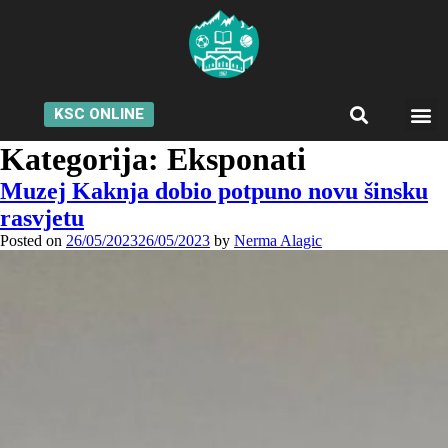
KSC ONLINE
Kategorija:
Eksponati
Muzej Kaknja dobio potpuno novu šinsku
rasvjetu
Posted on
26/05/2023
26/05/2023
by
Nerma Alagic