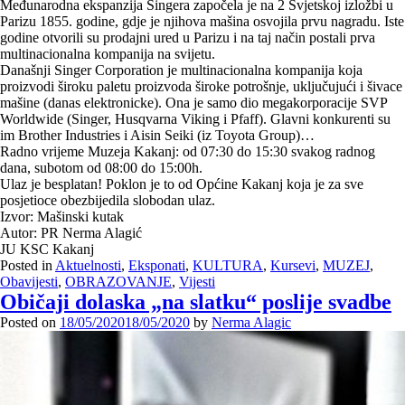
Međunarodna ekspanzija Singera započela je na 2 Svjetskoj izložbi u
Parizu 1855. godine, gdje je njihova mašina osvojila prvu nagradu. Iste
godine otvorili su prodajni ured u Parizu i na taj način postali prva
multinacionalna kompanija na svijetu.
Današnji Singer Corporation je multinacionalna kompanija koja
proizvodi široku paletu proizvoda široke potrošnje, uključujući i šivace
mašine (danas elektronicke). Ona je samo dio megakorporacije SVP
Worldwide (Singer, Husqvarna Viking i Pfaff). Glavni konkurenti su
im Brother Industries i Aisin Seiki (iz Toyota Group)…
Radno vrijeme Muzeja Kakanj: od 07:30 do 15:30 svakog radnog
dana, subotom od 08:00 do 15:00h.
Ulaz je besplatan! Poklon je to od Općine Kakanj koja je za sve
posjetioce obezbijedila slobodan ulaz.
Izvor: Mašinski kutak
Autor: PR Nerma Alagić
JU KSC Kakanj
Posted in
Aktuelnosti
,
Eksponati
,
KULTURA
,
Kursevi
,
MUZEJ
,
Obavijesti
,
OBRAZOVANJE
,
Vijesti
Običaji dolaska „na slatku“ poslije svadbe
Posted on
18/05/2020
18/05/2020
by
Nerma Alagic