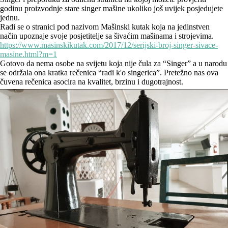
godinu proizvodnje stare singer mašine ukoliko još uvijek posjedujete
jednu.
Radi se o stranici pod nazivom Mašinski kutak koja na jedinstven
način upoznaje svoje posjetitelje sa šivaćim mašinama i strojevima.
https://www.masinskikutak.com/2017/12/serijski-broj-singer-sivace-
masine.html?m=1
Gotovo da nema osobe na svijetu koja nije čula za “Singer” a u narodu
se održala ona kratka rečenica “radi k'o singerica”. Pretežno nas ova
čuvena rečenica asocira na kvalitet, brzinu i dugotrajnost.