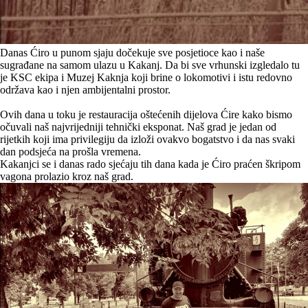
Danas Ćiro u punom sjaju dočekuje sve posjetioce kao i naše
sugrađane na samom ulazu u Kakanj. Da bi sve vrhunski izgledalo tu
je KSC ekipa i Muzej Kaknja koji brine o lokomotivi i istu redovno
održava kao i njen ambijentalni prostor.
Ovih dana u toku je restauracija oštećenih dijelova Ćire kako bismo
očuvali naš najvrijedniji tehnički eksponat. Naš grad je jedan od
rijetkih koji ima privilegiju da izloži ovakvo bogatstvo i da nas svaki
dan podsjeća na prošla vremena.
Kakanjci se i danas rado sjećaju tih dana kada je Ćiro praćen škripom
vagona prolazio kroz naš grad.