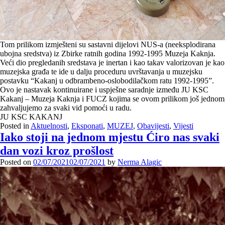
Tom prilikom izmješteni su sastavni dijelovi NUS-a (neeksplodirana
ubojna sredstva) iz Zbirke ratnih godina 1992-1995 Muzeja Kaknja.
Veći dio pregledanih sredstava je inertan i kao takav valorizovan je kao
muzejska građa te ide u dalju proceduru uvrštavanja u muzejsku
postavku “Kakanj u odbrambeno-oslobodilačkom ratu 1992-1995”.
Ovo je nastavak kontinuirane i uspješne saradnje između JU KSC
Kakanj – Muzeja Kaknja i FUCZ kojima se ovom prilikom još jednom
zahvaljujemo za svaki vid pomoći u radu.
JU KSC KAKANJ
Posted in
Aktuelnosti
,
Eksponati
,
MUZEJ
,
Obavijesti
,
Vijesti
Iako stoji na jednom mjestu Ćiro nas svaki
dan vozi kroz prošlost
Posted on
02/07/2021
02/07/2021
by
Nerma Alagic