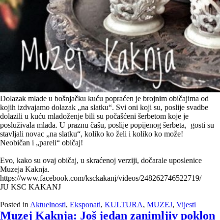
Dolazak mlade u bošnjačku kuću popraćen je brojnim običajima od
kojih izdvajamo dolazak „na slatku“. Svi oni koji su, poslije svadbe
dolazili u kuću mladoženje bili su počašćeni šerbetom koje je
posluživala mlada. U praznu čašu, poslije popijenog šerbeta, gosti su
stavljali novac „na slatku“, koliko ko želi i koliko ko može!
Neobičan i „pareli“ običaj!
Evo, kako su ovaj običaj, u skraćenoj verziji, dočarale uposlenice
Muzeja Kaknja.
https://www.facebook.com/ksckakanj/videos/248262746522719/
JU KSC KAKANJ
Posted in
Aktuelnosti
,
Eksponati
,
KULTURA
,
MUZEJ
,
Vijesti
Muzej Kaknja: Još jedan zanimljiv poklon