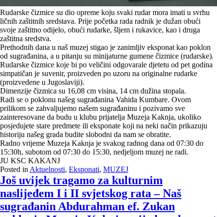
Rudarske čizmice su dio opreme koju svaki rudar mora imati u svrhu
ličnih zaštitnih sredstava. Prije početka rada radnik je dužan obući
svoje zaštitno odijelo, obući rudarke, šljem i rukavice, kao i druga
zaštitna sredstva.
Prethodnih dana u naš muzej stigao je zanimljiv eksponat kao poklon
od sugrađanina, a u pitanju su minijaturne gumene čizmice (rudarske).
Rudarske čizmice koje bi po veličini odgovarale djetetu od pet godina
simpatičan je suvenir, proizveden po uzoru na originalne rudarke
(proizvedene u Jugoslaviji).
Dimenzije čizmica su 16,08 cm visina, 14 cm dužina stopala.
Radi se o poklonu našeg sugrađanina Vahida Kumbare. Ovom
prilikom se zahvaljujemo našem sugrađaninu i pozivamo sve
zainteresovane da budu u klubu prijatelja Muzeja Kaknja, ukoliko
posjedujete stare predmete ili eksponate koji na neki način prikazuju
historiju našeg grada budite slobodni da nam se obratite.
Radno vrijeme Muzeja Kaknja je svakog radnog dana od 07:30 do
15:30h, subotom od 07:30 do 15:30, nedjeljom muzej ne radi.
JU KSC KAKANJ
Posted in
Aktuelnosti
,
Eksponati
,
MUZEJ
Još uvijek tragamo za kulturnim
naslijeđem I i II svjetskog rata – Naš
sugrađanin Abdurahman ef. Zukan