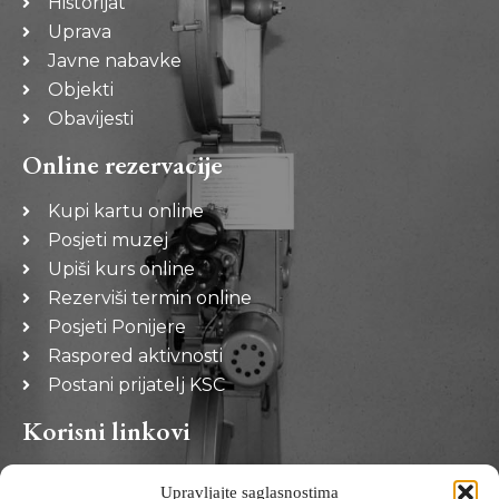
Historijat
Uprava
Javne nabavke
Objekti
Obavijesti
Online rezervacije
Kupi kartu online
Posjeti muzej
Upiši kurs online
Rezerviši termin online
Posjeti Ponijere
Raspored aktivnosti
Postani prijatelj KSC
Korisni linkovi
Općina Kakanj
Upravljajte saglasnostima