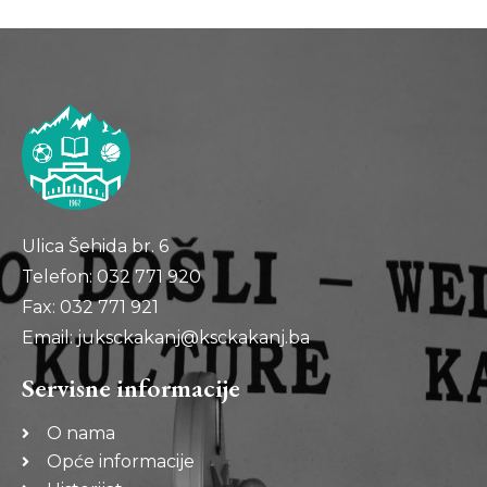
Ulica Šehida br. 6
Telefon: 032 771 920
Fax: 032 771 921
Email: juksckakanj@ksckakanj.ba
Servisne informacije
O nama
Opće informacije