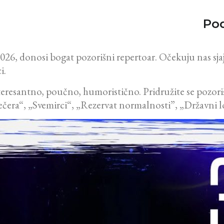
Pod
2026, donosi bogat pozorišni repertoar. Očekuju nas sja
i.
teresantno, poučno, humoristično. Pridružite se pozoriš
večera“, „Svemirci“, „Rezervat normalnosti”, „Državni l