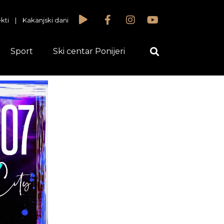
kti
|
Kakanjski dani
Sport
Ski centar Ponijeri