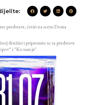
ijelite:
jne predstave, četiri na sceni Doma
noj družini i pripremite se za predstave
opov“ i “Ko sam ja“.