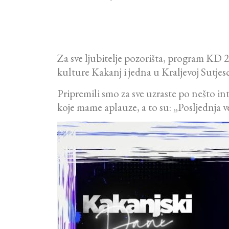
Za sve ljubitelje pozorišta, program KD 
kulture Kakanj i jedna u Kraljevoj Sutjesc
Pripremili smo za sve uzraste po nešto in
koje mame aplauze, a to su: „Posljednja 