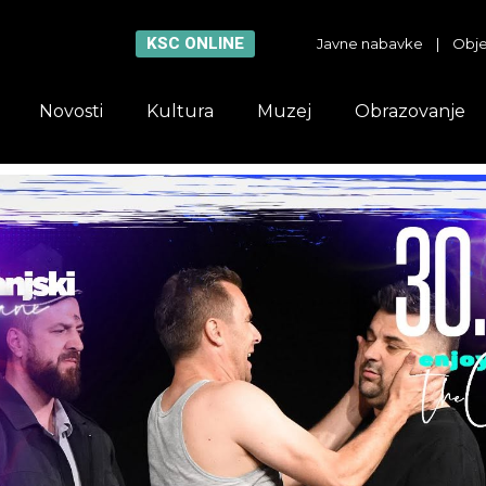
KSC ONLINE
Javne nabavke
|
Obje
Novosti
Kultura
Muzej
Obrazovanje