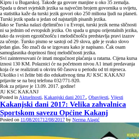
Kipru i u Bugarskoj. Takođe ga govore manjine u oko 35 zemalja.
Spada u deset svjetskih jezika sa najvećim brojem govornika u svijetu,
a statistika kaže da turski jezik govori oko 250 miliona ljudi na planeti.
Turski jezik spada u jedan od najstarijih pisanih jezika.
Iako se Turska nalazi djelimično i u Evropi, turski jezik nema sličnosti
ni sa jednim od evropskih jezika. On spada u grupu orijentalnih jezika,
tako da svojom egzotičnošću i melodičnošću predstavlja pravi izazov
za učenje. Tursko pismo se sastoji od 29 slova, gde je svako slovo
jedan glas. Što znači da se izgovara kako je napisano. Čak osam
samoglasnika doprinosi finoj melodičnosti jezika.
Svi zainteresovani će imati mogućnost plaćanja u ratama. Cijena kursa
iznosi 130 KM. Polaznici će na početnom nivou A1 imati predavanja
koja će se realizirati u okviru 60 časova u periodu od tri mjeseca.
Ukoliko i vi želite biti dio edukativnog tima JU KSC KAKANJ
prijavite se na broj telefona 032/771-920.
Rok za prijave je 13.09. 2017. godine!
JU KSC KAKANJ
Posted in
Aktuelnosti
,
Kakanjski dani 2017.
,
Obavijesti
,
Vijesti
Kakanjski dani 2017: Velika zahvalnica
Sportskom savezu Općine Kakanj
Posted on
11/08/2017
12/08/2017
by
Nerma Alagić