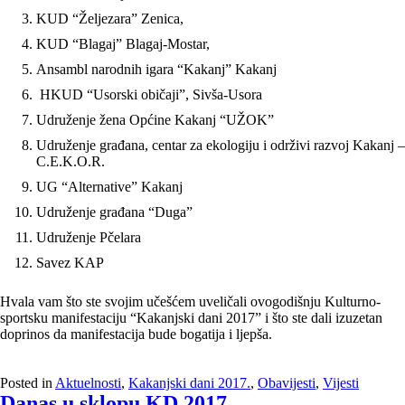
KUD “Željezara” Zenica,
KUD “Blagaj” Blagaj-Mostar,
Ansambl narodnih igara “Kakanj” Kakanj
HKUD “Usorski običaji”, Sivša-Usora
Udruženje žena Općine Kakanj “UŽOK”
Udruženje građana, centar za ekologiju i održivi razvoj Kakanj –
C.E.K.O.R.
UG “Alternative” Kakanj
Udruženje građana “Duga”
Udruženje Pčelara
Savez KAP
Hvala vam što ste svojim učešćem uveličali ovogodišnju Kulturno-
sportsku manifestaciju “Kakanjski dani 2017” i što ste dali izuzetan
doprinos da manifestacija bude bogatija i ljepša.
Posted in
Aktuelnosti
,
Kakanjski dani 2017.
,
Obavijesti
,
Vijesti
Danas u sklopu KD 2017