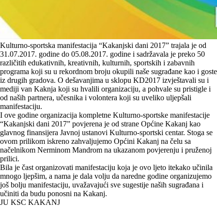
Kulturno-sportska manifestacija “Kakanjski dani 2017” trajala je od
31.07.2017. godine do 05.08.2017. godine i sadržavala je preko 50
različitih edukativnih, kreativnih, kulturnih, sportskih i zabavnih
programa koji su u rekordnom broju okupili naše sugrađane kao i goste
iz drugih gradova. O dešavanjima u sklopu KD2017 izvještavali su i
mediji van Kaknja koji su hvalili organizaciju, a pohvale su pristigle i
od naših partnera, učesnika i volontera koji su uveliko uljepšali
manifestaciju.
I ove godine organizacija kompletne Kulturno-sportske manifestacije
“Kakanjski dani 2017” povjerena je od strane Općine Kakanj kao
glavnog finansijera Javnoj ustanovi Kulturno-sportski centar. Stoga se
ovom prilikom iskreno zahvaljujemo Općini Kakanj na čelu sa
načelnikom Nerminom Mandrom na ukazanom povjerenju i pruženoj
prilici.
Bila je čast organizovati manifestaciju koja je ovo ljeto itekako učinila
mnogo ljepšim, a nama je dala volju da naredne godine organizujemo
još bolju manifestaciju, uvažavajući sve sugestije naših sugrađana i
učiniti da budu ponosni na Kakanj.
JU KSC KAKANJ