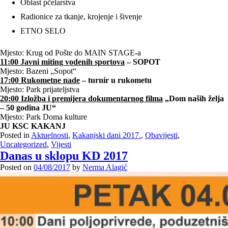
Oblast pčelarstva
Radionice za tkanje, krojenje i šivenje
ETNO SELO
Mjesto: Krug od Pošte do MAIN STAGE-a
11:00 Javni miting vodenih sportova
– SOPOT
Mjesto: Bazeni „Sopot“
17:00 Rukometne nade
– turnir u rukometu
Mjesto: Park prijateljstva
20:00 Izložba i premijera dokumentarnog filma
„Dom naših želja
– 50 godina JU“
Mjesto: Park Doma kulture
JU KSC KAKANJ
Posted in
Aktuelnosti
,
Kakanjski dani 2017.
,
Obavijesti
,
Uncategorized
,
Vijesti
Danas u sklopu KD 2017
Posted on
04/08/2017
by
Nerma Alagić