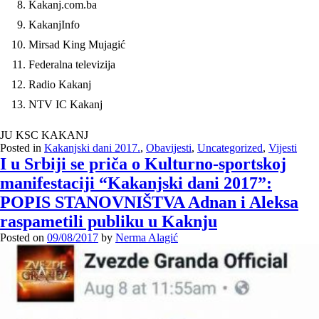
Kakanj.com.ba
KakanjInfo
Mirsad King Mujagić
Federalna televizija
Radio Kakanj
NTV IC Kakanj
JU KSC KAKANJ
Posted in
Kakanjski dani 2017.
,
Obavijesti
,
Uncategorized
,
Vijesti
I u Srbiji se priča o Kulturno-sportskoj
manifestaciji “Kakanjski dani 2017”:
POPIS STANOVNIŠTVA Adnan i Aleksa
raspametili publiku u Kaknju
Posted on
09/08/2017
by
Nerma Alagić