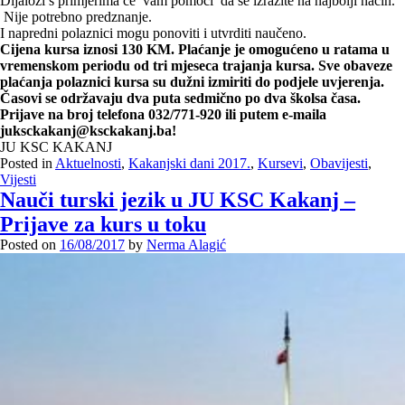
Dijalozi s primjerima će vam pomoći da se izrazite na najbolji način.
Nije potrebno predznanje.
I napredni polaznici mogu ponoviti i utvrditi naučeno.
Cijena kursa iznosi 130 KM. Plaćanje je omogućeno u ratama u
vremenskom periodu od tri mjeseca trajanja kursa. Sve obaveze
plaćanja polaznici kursa su dužni izmiriti do podjele uvjerenja.
Časovi se održavaju dva puta sedmično po dva školsa časa.
Prijave na broj telefona 032/771-920 ili putem e-maila
juksckakanj@ksckakanj.ba!
JU KSC KAKANJ
Posted in
Aktuelnosti
,
Kakanjski dani 2017.
,
Kursevi
,
Obavijesti
,
Vijesti
Nauči turski jezik u JU KSC Kakanj –
Prijave za kurs u toku
Posted on
16/08/2017
by
Nerma Alagić