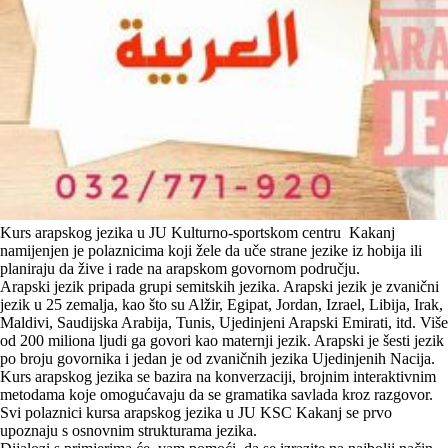
Kurs arapskog jezika u JU Kulturno-sportskom centru Kakanj
namijenjen je polaznicima koji žele da uče strane jezike iz hobija ili
planiraju da žive i rade na arapskom govornom području.
Arapski jezik pripada grupi semitskih jezika. Arapski jezik je zvanični
jezik u 25 zemalja, kao što su Alžir, Egipat, Jordan, Izrael, Libija, Irak,
Maldivi, Saudijska Arabija, Tunis, Ujedinjeni Arapski Emirati, itd. Više
od 200 miliona ljudi ga govori kao maternji jezik. Arapski je šesti jezik
po broju govornika i jedan je od zvaničnih jezika Ujedinjenih Nacija.
Kurs arapskog jezika se bazira na konverzaciji, brojnim interaktivnim
metodama koje omogućavaju da se gramatika savlada kroz razgovor.
Svi polaznici kursa arapskog jezika u JU KSC Kakanj se prvo
upoznaju s osnovnim strukturama jezika.