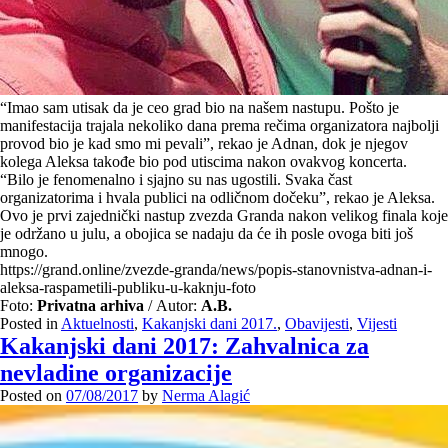
“Imao sam utisak da je ceo grad bio na našem nastupu. Pošto je
manifestacija trajala nekoliko dana prema rečima organizatora najbolji
provod bio je kad smo mi pevali”, rekao je Adnan, dok je njegov
kolega Aleksa takođe bio pod utiscima nakon ovakvog koncerta.
“Bilo je fenomenalno i sjajno su nas ugostili. Svaka čast
organizatorima i hvala publici na odličnom dočeku”, rekao je Aleksa.
Ovo je prvi zajednički nastup zvezda Granda nakon velikog finala koje
je održano u julu, a obojica se nadaju da će ih posle ovoga biti još
mnogo.
https://grand.online/zvezde-granda/news/popis-stanovnistva-adnan-i-
aleksa-raspametili-publiku-u-kaknju-foto
Foto:
Privatna arhiva
/ Autor:
A.B.
Posted in
Aktuelnosti
,
Kakanjski dani 2017.
,
Obavijesti
,
Vijesti
Kakanjski dani 2017: Zahvalnica za
nevladine organizacije
Posted on
07/08/2017
by
Nerma Alagić