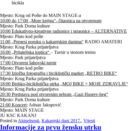
bicikla
Mjesto: Krug od Pošte do MAIN STAGE-a
10:00 do 17:00 „More knjiga“- čitaonica na otvorenom
Mjesto: Park Doma kulture
10:00 Edukativno-kreativne radionice i igraonice – ALTERNATIVE
Mjesto: Plato kod pošte
11:00 „Prenesi poruku o kakanjskim danima“
RADIO AMATERI
Mjesto: Krug Parka prijateljstva
16:00 „Prijateljska loptica“
– Turnir u stonom tenisu
Mjesto: Park prijateljstva
17:00 Otvoreni šahovski turnir
Mjesto: Plato kod pošte
17:30 Izložba fotografija i biciklistički market „RETRO BIKE“
Mjesto: Krug Parka prijateljstva
18:00 Brdsko-biciklistička utrka „MOJ BIKE = MOJE ZDRAVLJE“
Mjesto: Krug Parka prijateljstva
20:30 Predstava pod otvorenim nebom „Gazi Husrev-beg“
Mjesto: Park Doma kulture
21:00 Koncert
: Adnan Jakupović
Mjesto: MAIN STAGE
JU KSC KAKANJ
Posted in
Aktuelnosti
,
Kakanjski dani 2017.
,
Vijesti
Informacije za prvu žensku utrku