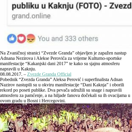
Na Zvaničnoj stranici “Zvezde Granda” objavljen je zapažen nastup
Adnana Nezirova i Alekse Perovića za vrijeme Kulturno-sportske
manifestacije “Kakanjski dani 2017” te kako su sjajnu atmosferu
napravili u Kaknju.
08.08.2017. –
Zvezde Granda Official
Pobednik “Zvezda Granda” Aleksa Perović i superfinalista Adnan
Nazirov nastupili su u okviru manifestacije “Dani Kaknja” i oborili
rekord po poseti publike. Dva pevača udružili su snage i napravili
atmosferu za pamćenje, a na hiljade fanova dočekali su ih ovacijama u
ovom gradu u Bosni i Hercegovini.