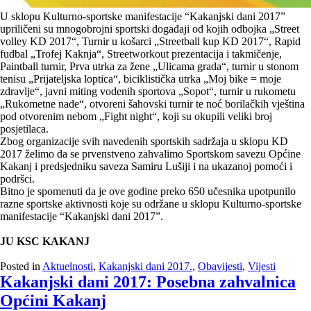
U sklopu Kulturno-sportske manifestacije “Kakanjski dani 2017”
upriličeni su mnogobrojni sportski događaji od kojih odbojka „Street
volley KD 2017“, Turnir u košarci „Streetball kup KD 2017“, Rapid
fudbal „Trofej Kaknja“, Streetworkout prezentacija i takmičenje,
Paintball turnir, Prva utrka za žene „Ulicama grada“, turnir u stonom
tenisu „Prijateljska loptica“, biciklistička utrka „Moj bike = moje
zdravlje“, javni miting vodenih sportova „Sopot“, turnir u rukometu
„Rukometne nade“, otvoreni šahovski turnir te noć borilačkih vještina
pod otvorenim nebom „Fight night“, koji su okupili veliki broj
posjetilaca.
Zbog organizacije svih navedenih sportskih sadržaja u sklopu KD
2017 želimo da se prvenstveno zahvalimo Sportskom savezu Općine
Kakanj i predsjedniku saveza Samiru Lušiji i na ukazanoj pomoći i
podršci.
Bitno je spomenuti da je ove godine preko 650 učesnika upotpunilo
razne sportske aktivnosti koje su održane u sklopu Kulturno-sportske
manifestacije “Kakanjski dani 2017”.
JU KSC KAKANJ
Posted in
Aktuelnosti
,
Kakanjski dani 2017.
,
Obavijesti
,
Vijesti
Kakanjski dani 2017: Posebna zahvalnica
Općini Kakanj