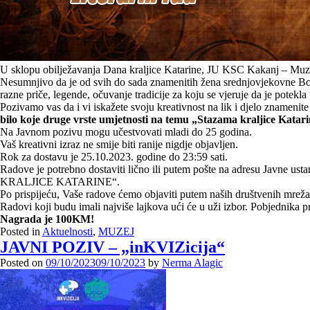
U sklopu obilježavanja Dana kraljice Katarine, JU KSC Kakanj – Muz
Nesumnjivo da je od svih do sada znamenitih žena srednjovjekovne Bosn
razne priče, legende, očuvanje tradicije za koju se vjeruje da je potekla u
Pozivamo vas da i vi iskažete svoju kreativnost na lik i djelo znamenite
bilo koje druge vrste umjetnosti na temu „Stazama kraljice Katari
Na Javnom pozivu mogu učestvovati mladi do 25 godina.
Vaš kreativni izraz ne smije biti ranije nigdje objavljen.
Rok za dostavu je 25.10.2023. godine do 23:59 sati.
Radove je potrebno dostaviti lično ili putem pošte na adresu Javne usta
KRALJICE KATARINE“.
Po prispijeću, Vaše radove ćemo objaviti putem naših društvenih mreža
Radovi koji budu imali najviše lajkova ući će u uži izbor. Pobjednika 
Nagrada je 100KM!
Posted in
Aktuelnosti
,
MUZEJ
JAVNI POZIV – „inKVIZicija“
Posted on
09/10/2023
09/10/2023
by
Nerma Alagic