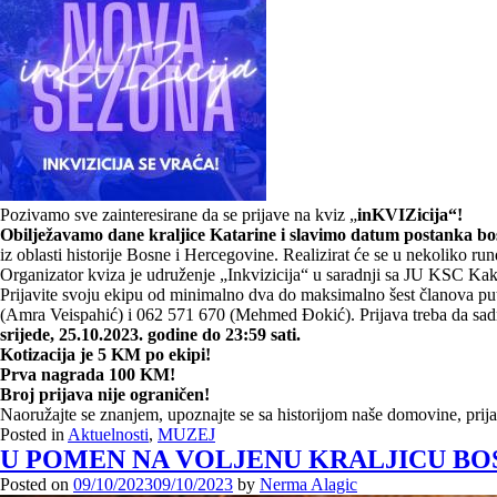
Pozivamo sve zainteresirane da se prijave na kviz „
inKVIZicija“!
Obilježavamo dane kraljice Katarine i slavimo datum postanka b
iz oblasti historije Bosne i Hercegovine. Realizirat će se u nekoliko r
Organizator kviza je udruženje „Inkvizicija“ u saradnji sa JU KSC K
Prijavite svoju ekipu od minimalno dva do maksimalno šest članova p
(Amra Veispahić) i 062 571 670 (Mehmed Đokić). Prijava treba da sadrži
srijede, 25.10.2023. godine do 23:59 sati.
Kotizacija je 5 KM po ekipi!
Prva nagrada 100 KM!
Broj prijava nije ograničen!
Naoružajte se znanjem, upoznajte se sa historijom naše domovine, prija
Posted in
Aktuelnosti
,
MUZEJ
U POMEN NA VOLJENU KRALJICU B
Posted on
09/10/2023
09/10/2023
by
Nerma Alagic