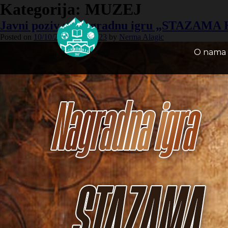
Kategorija:
MUZEJ
Javni poziv za nagradnu igru „STAZA
Posted on
10/10/2023
10/10/2023
by
Nerma Alagic
O nama