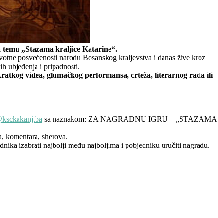
na temu „Stazama kraljice Katarine“.
ivotne posvećenosti narodu Bosanskog kraljevstva i danas žive kroz
tih ubjeđenja i pripadnosti.
, kratkog videa, glumačkog performansa, crteža, literarnog rada ili
ksckakanj.ba
sa naznakom: ZA NAGRADNU IGRU – „STAZAMA
a, komentara, sherova.
nika izabrati najbolji među najboljima i pobjedniku uručiti nagradu.