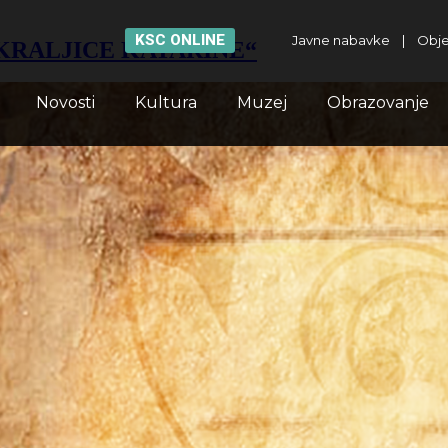
KSC ONLINE
Javne nabavke
|
Obje
MA KRALJICE KATARINE“
Novosti
Kultura
Muzej
Obrazovanje