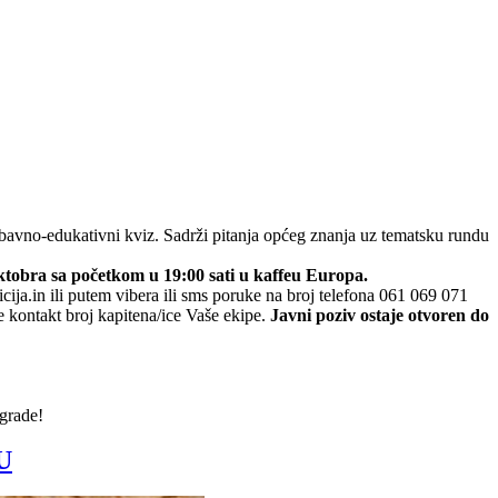
abavno-edukativni kviz. Sadrži pitanja općeg znanja uz tematsku rundu
oktobra sa početkom u 19:00 sati u kaffeu Europa.
icija.in ili putem vibera ili sms poruke na broj telefona 061 069 071
 kontakt broj kapitena/ice Vaše ekipe.
Javni poziv ostaje otvoren do
agrade!
U