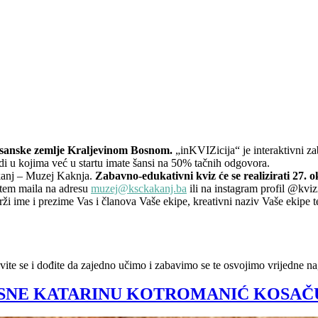
osanske zemlje Kraljevinom Bosnom.
„inKVIZicija“ je interaktivni z
undi u kojima već u startu imate šansi na 50% tačnih odgovora.
akanj – Muzej Kaknja.
Zabavno-edukativni kviz će se realizirati 27. 
utem maila na adresu
muzej@ksckakanj.ba
ili na instagram profil @kviz
 ime i prezime Vas i članova Vaše ekipe, kreativni naziv Vaše ekipe te
vite se i dođite da zajedno učimo i zabavimo se te osvojimo vrijedne n
OSNE KATARINU KOTROMANIĆ KOSAČ