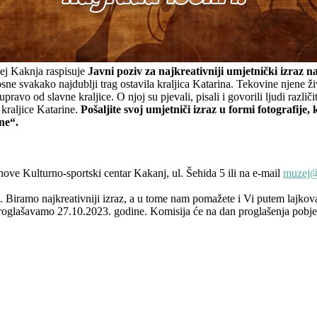
ej Kaknja raspisuje
Javni poziv za najkreativniji umjetnički izraz 
e svakako najdublji trag ostavila kraljica Katarina. Tekovine njene ž
pravo od slavne kraljice. O njoj su pjevali, pisali i govorili ljudi različi
 kraljice Katarine.
Pošaljite svoj umjetniči izraz u formi fotografije
ne“.
nove Kulturno-sportski centar Kakanj, ul. Šehida 5 ili na e-mail
muzej@
. Biramo najkreativniji izraz, a u tome nam pomažete i Vi putem lajkov
proglašavamo 27.10.2023. godine. Komisija će na dan proglašenja pobjed